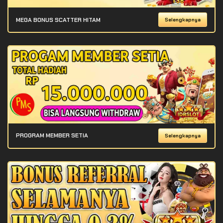
MEGA BONUS SCATTER HITAM
Selengkapnya
PROGRAM MEMBER SETIA
Selengkapnya