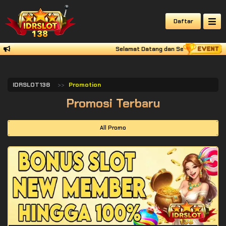
Daftar
Selamat Datang dan Selamat Bergabung d
IDRSLOT138
Promotion
Promosi Terbaru
All Promo